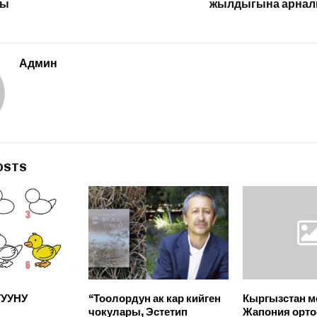
ды
жылдыгына арналг
Админ
OSTS
ТУУНУ
“Тоолордун ак кар кийген
Кыргызстан м
чокулары, Эстетип
Жапония орто