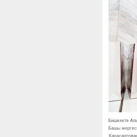
Бишкекте Ал
Башы жергес
Карасартован