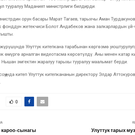
Бул тууралуу Маданият министрлиги билдирди.
нистрдин орун басары Марат Тагаев, тарыхчы Аман Турдакунов
ук фонддун жетекчиси Болот Андабеков жана залкарлардын үй
тышты.
 жүрүшүндө Улуттук китепкана тарабынан көргөзмө уюштурулуп
к өмүргө арналган видеотасма көрсөтүлдү. Аны менен катар к
 Нышан эмгектин жаралуу тарыхы тууралуу маалымат берди.
оңунда китеп Улуттук китепкананын директору Элдар Аттокуро
.
0
ЛА
К
 кароо-сынагы
Улуттук тарых му