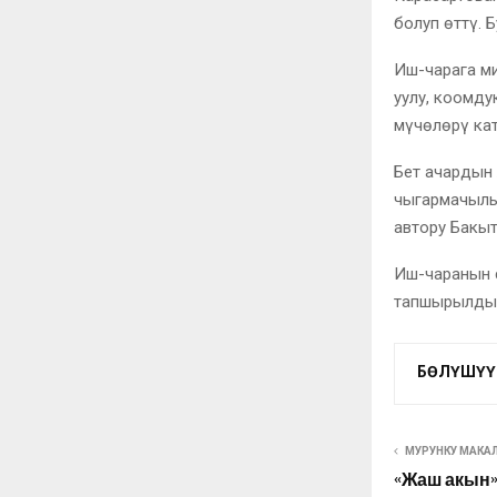
болуп өттү. 
Иш-чарага ми
уулу, коомд
мүчөлөрү ка
Бет ачардын
чыгармачылы
автору Бакыт
Иш-чаранын с
тапшырылды
БӨЛҮШҮҮ
MУРУНКУ МАКА
«Жаш акын»