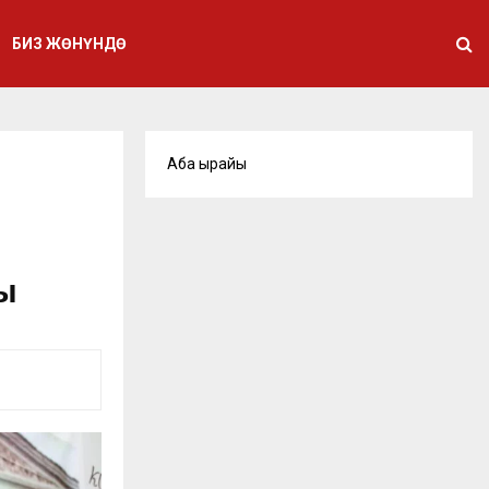
БИЗ ЖӨНҮНДӨ
Аба ырайы
н
ы