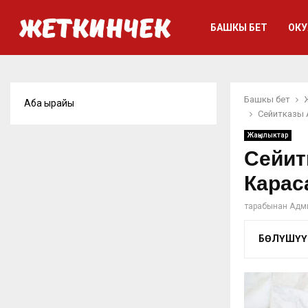
БАШКЫ БЕТ
ОКУ
Башкы бет
Аба ырайы
Сейитказы 
Жаңылыктар
Сейит
Карас
тарабынан
Адм
БӨЛҮШҮҮ