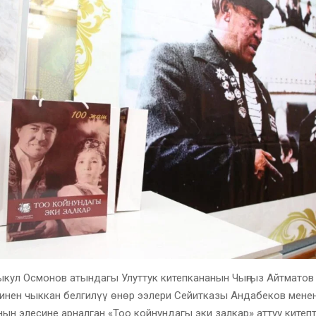
ыкул Осмонов атындагы Улуттук китепкананын Чыңгыз Айтматов
инен чыккан белгилүү өнөр ээлери Сейитказы Андабеков мене
ын элесине арналган «Тоо койнундагы эки залкар» аттуу китеп