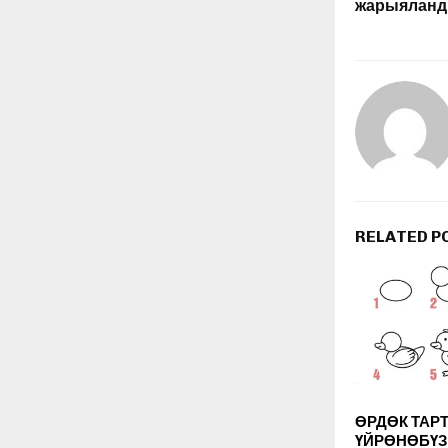
жарыялан
RELATED P
ӨРДӨК ТАР
ҮЙРӨНӨБҮЗ