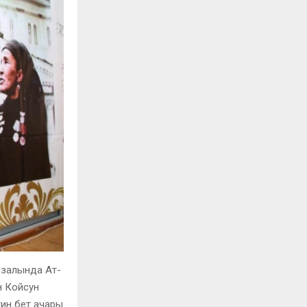
 залында Ат-
н Койсун
тин бет ачары