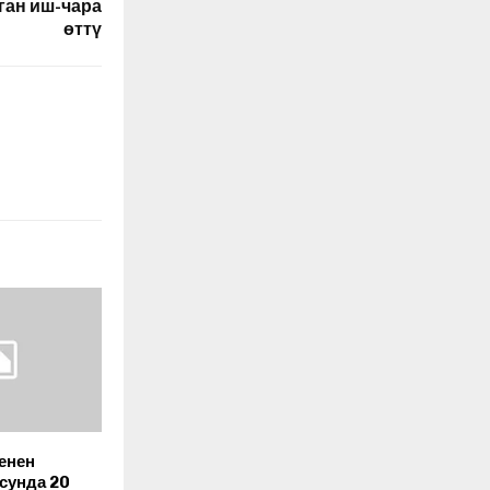
ан иш-чара
өттү
енен
сунда 20