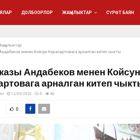
ЯЛАР
ДОЛБООРЛОР
ЖАҢЫЛЫКТАР
СҮРӨТ БАЯН
Жаңылыктар
Андабеков менен Койсун Карасартовага арналган китеп чыкты
казы Андабеков менен Койсу
артовага арналган китеп чыкт
ин
12/09/2025
0
46
0