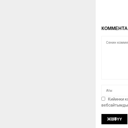
КОММЕНТА
Кийинки к
вебсайтымды 