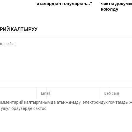
аталардын топуларын…”
чакты докуме
коюлду
РИЙ КАЛТЫРУУ
омментарий калтырганымда аты-жөнүмдү, электрондук почтамды 
ушул браузерде сактоо