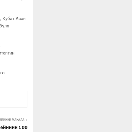
, Кубат Асан
-бүлө
,
итептин
вго
ИЙИНКИ МАКАЛА
зейинин 100