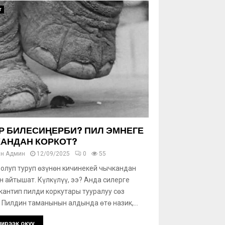
т
Р БИЛЕСИҢЕРБИ? ПИЛ ЭМНЕГЕ
АНДАН КОРКОТ?
ан
Админ
12/09/2025
0
55
 болуп туруп өзүнөн кичинекей чычкандан
н айтышат. Күлкүлүү, ээ? Анда силерге
кантип пилди коркутары тууралуу сөз
 Пилдин таманынын алдында өтө назик,...
ирээк окуу