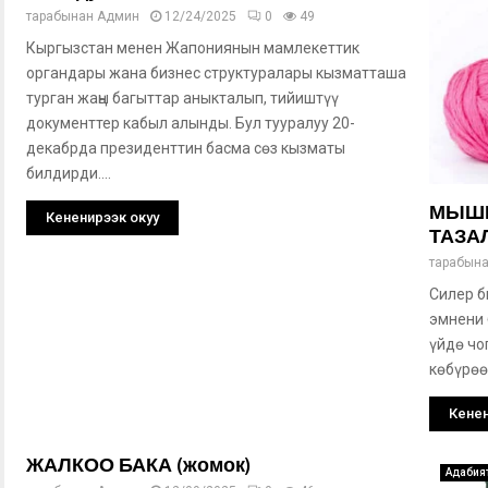
тарабынан
Админ
12/24/2025
0
49
Кыргызстан менен Жапониянын мамлекеттик
органдары жана бизнес структуралары кызматташа
турган жаңы багыттар аныкталып, тийиштүү
документтер кабыл алынды. Бул тууралуу 20-
декабрда президенттин басма сөз кызматы
билдирди....
МЫШЫ
Кененирээк окуу
ТАЗА
тарабын
Силер б
эмнени 
үйдө чо
көбүрөө
Кенен
ЖАЛКОО БАКА (жомок)
Адабия