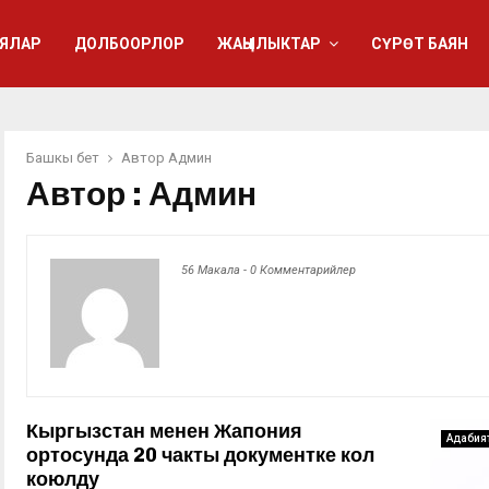
ЯЛАР
ДОЛБООРЛОР
ЖАҢЫЛЫКТАР
СҮРӨТ БАЯН
Башкы бет
Автор
Админ
Автор :
Админ
56 Макала
-
0 Комментарийлер
Кыргызстан менен Жапония
Адабия
ортосунда 20 чакты документке кол
коюлду