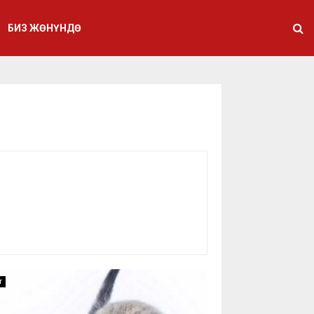
БИЗ ЖӨНҮНДӨ
т