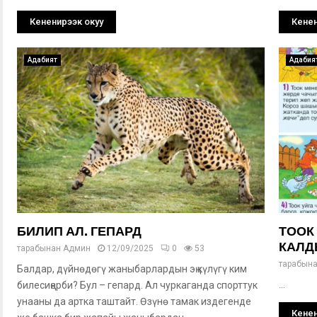
Кененирээк окуу
Кенен
Адабият
Адабия
БИЛИП АЛ. ГЕПАРД
ТООК
КАЛДЫ
тарабынан
Админ
12/09/2025
0
53
тарабын
Балдар, дүйнөдөгү жаныбарлардын эң күлүгү ким
...
билесиңерби? Бул – гепард. Ал чуркаганда спорттук
унааны да артка таштайт. Өзүнө тамак издегенде
Кенен