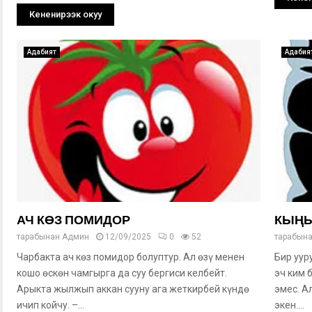
Кененирээк окуу
Адабият
Адабия
АЧ КӨЗ ПОМИДОР
КЫҢЫ
тарабынан
Админ
12/09/2025
0
52
тарабын
Чарбакта ач көз помидор болуптур. Ал өзү менен
Бир уур
кошо өскөн чамгырга да суу бергиси келбейт.
эч ким 
Арыкта жылжып аккан сууну ага жеткирбей күндө
эмес. А
ичип койчу. –...
экен....