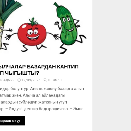
ЛЧАЛАР БАЗАРДАН КАНТИП
П ЧЫГЫШТЫ?
ан
Админ
12/09/2025
0
53
идор болуптур. Аны кожоюну базарга алып
атмак экен. Аңгыча ал айланадагы
алардын сүйлөшүп жатканын угуп
: – Өлдүк!- дептир бадыраң пиязга. – Эмне...
ирээк окуу