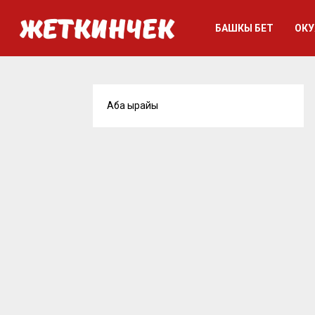
БАШКЫ БЕТ
ОКУ
Аба ырайы