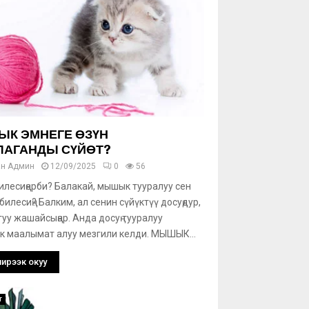
К ЭМНЕГЕ ӨЗҮН
ЛАГАНДЫ СҮЙӨТ?
ан
Админ
12/09/2025
0
56
илесиңерби? Балакай, мышык тууралуу сен
билесиң? Балким, ал сенин сүйүктүү досуңдур,
гуу жашайсыңар. Анда досуң тууралуу
к маалымат алуу мезгили келди. МЫШЫК...
ирээк окуу
т