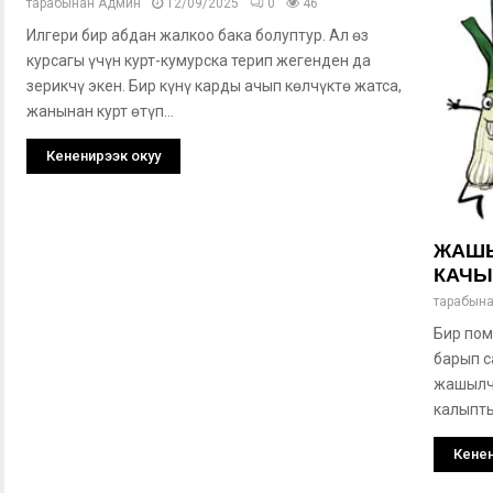
тарабынан
Админ
12/09/2025
0
46
Илгери бир абдан жалкоо бака болуптур. Ал өз
курсагы үчүн курт-кумурска терип жегенден да
зерикчү экен. Бир күнү карды ачып көлчүктө жатса,
жанынан курт өтүп...
Кененирээк окуу
ЖАШЫ
КАЧЫ
тарабын
Бир пом
барып с
жашылч
калыптыр
Кенен