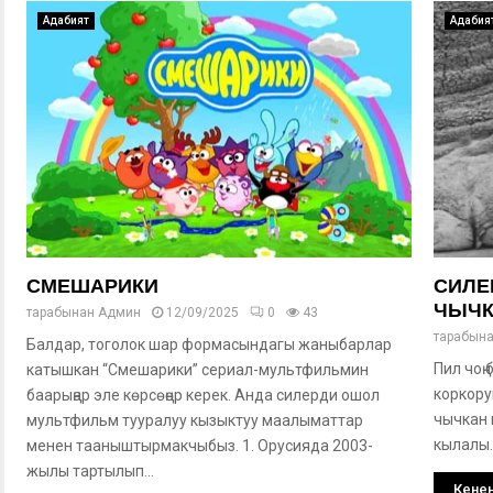
Адабият
Адабия
СМЕШАРИКИ
СИЛЕ
ЧЫЧК
тарабынан
Админ
12/09/2025
0
43
тарабын
Балдар, тоголок шар формасындагы жаныбарлар
Пил чоң
катышкан “Смешарики” сериал-мультфильмин
коркору
баарыңар эле көрсөңөр керек. Анда силерди ошол
чычкан 
мультфильм тууралуу кызыктуу маалыматтар
кылалы.
менен тааныштырмакчыбыз. 1. Орусияда 2003-
жылы тартылып...
Кенен