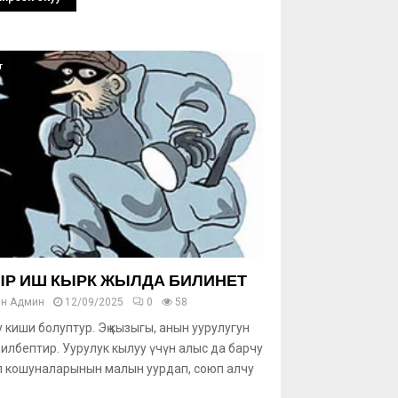
т
Р ИШ КЫРК ЖЫЛДА БИЛИНЕТ
ан
Админ
12/09/2025
0
58
у киши болуптур. Эң кызыгы, анын уурулугун
билбептир. Уурулук кылуу үчүн алыс да барчу
л кошуналарынын малын уурдап, союп алчу