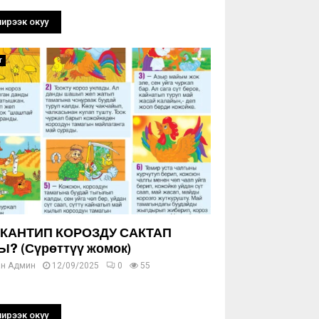
ирээк окуу
т
 КАНТИП КОРОЗДУ САКТАП
? (Сүрөттүү жомок)
ан
Админ
12/09/2025
0
55
ирээк окуу