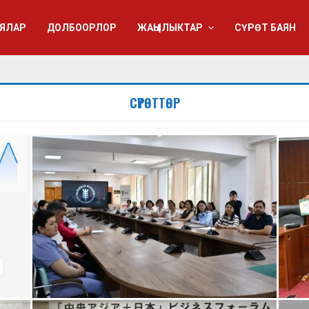
ЯЛАР
ДОЛБООРЛОР
ЖАҢЫЛЫКТАР
СҮРӨТ БАЯН
СҮРӨТТӨР