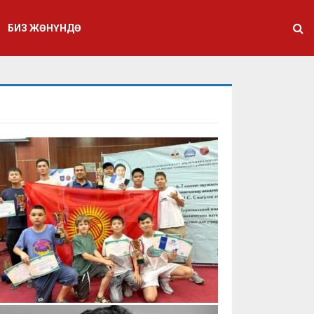
БИЗ ЖӨНҮНДӨ