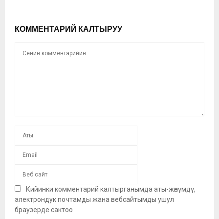
КОММЕНТАРИЙ КАЛТЫРУУ
Кийинки комментарий калтырганымда аты-жөнүмдү,
электрондук почтамды жана вебсайтымды ушул
браузерде сактоо