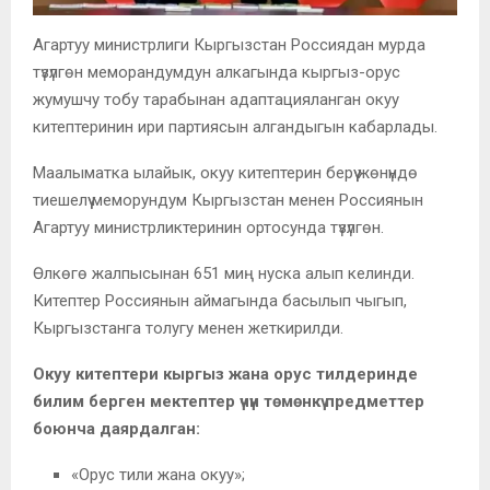
Агартуу министрлиги Кыргызстан Россиядан мурда
түзүлгөн меморандумдун алкагында кыргыз-орус
жумушчу тобу тарабынан адаптацияланган окуу
китептеринин ири партиясын алгандыгын кабарлады.
Маалыматка ылайык, окуу китептерин берүү жөнүндө
тиешелүү меморундум Кыргызстан менен Россиянын
Агартуу министрликтеринин ортосунда түзүлгөн.
Өлкөгө жалпысынан 651 миң нуска алып келинди.
Китептер Россиянын аймагында басылып чыгып,
Кыргызстанга толугу менен жеткирилди.
Окуу китептери кыргыз жана орус тилдеринде
билим берген мектептер үчүн төмөнкү предметтер
боюнча даярдалган:
«Орус тили жана окуу»;