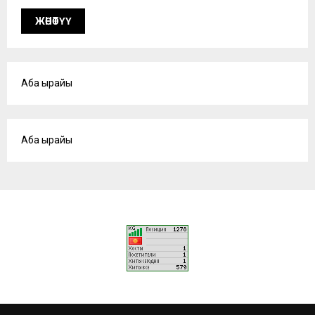
Аба ырайы
Аба ырайы