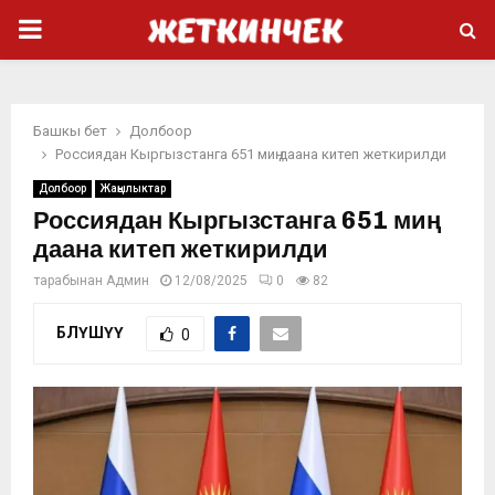
PRIMARY
MENU
Башкы бет
Долбоор
Россиядан Кыргызстанга 651 миң даана китеп жеткирилди
Долбоор
Жаңылыктар
Россиядан Кыргызстанга 651 миң
даана китеп жеткирилди
тарабынан
Админ
12/08/2025
0
82
БӨЛҮШҮҮ
0