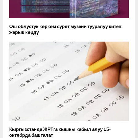
Ош облустук көркөм сүрөт музейи тууралуу китеп
жарык көрдү
Кыргызстанда ЖРТга кышкы кабыл алуу 15-
октябрда башталат