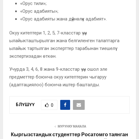
«Орус тили»;
«Орус адабияты»;
«Орус адабияты жана дүйнөлүк адабият».
Окуу китептери 1, 2, 5, 7-класстар үчүн
ылайыкташтырылган жана белгиленген талаптарга
ылайык тартылган эксперттер тарабынан тиешелүү
экспертизадан өткөн.
Учурда 3, 4, 6, 8 жана 9-класстар үчүн ошол эле
предметтер боюнча окуу китептерин чыгаруу
(адаптациялоо) боюнча иштер башталды.
БӨЛҮШҮҮ
0
MУРУНКУ МАКАЛА
Кыргызстандык студенттер Росатомго таянган