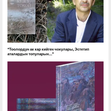
“Тоолордун ак кар кийген чокулары, Эстетип
аталардын топуларын…”