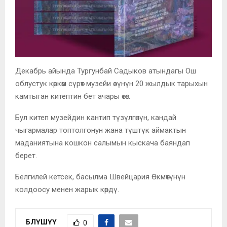
Декабрь айында Тургунбай Садыков атындагы Ош
облустук көркөм сүрөт музейи өзүнүн 20 жылдык тарыхын
камтыган китептин бет ачары өтөт.
Бул китеп музейдин кантип түзүлгөнүн, кандай
чыгармалар топтолгонун жана түштүк аймактын
маданиятына кошкон салымын кыскача баяндап
берет.
Белгилей кетсек, басылма Швейцария Өкмөтүнүн
колдоосу менен жарык көрдү.
БӨЛҮШҮҮ
0