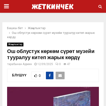
PRIMARY
MENU
Башкы бет
Жаңылыктар
Ош облустук көркөм сүрөт музейи тууралуу китеп жарык
көрдү
Жаңылыктар
Ош облустук көркөм сүрөт музейи
тууралуу китеп жарык көрдү
тарабынан
Админ
12/09/2025
0
47
БӨЛҮШҮҮ
0