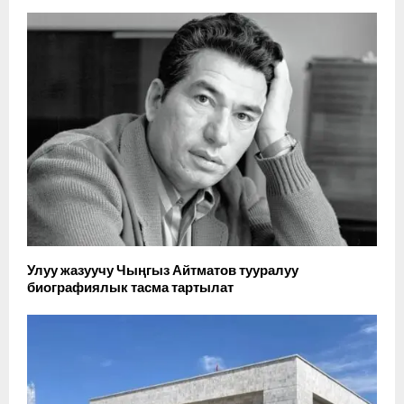
Улуу жазуучу Чыңгыз Айтматов тууралуу
биографиялык тасма тартылат