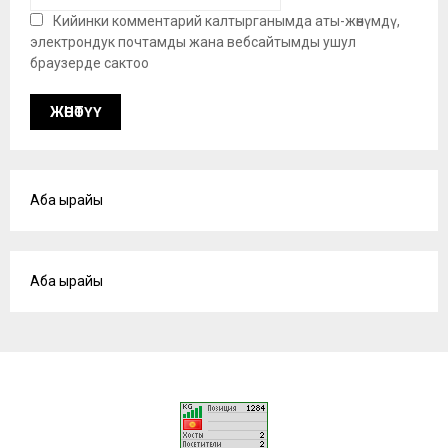
Кийинки комментарий калтырганымда аты-жөнүмдү,
электрондук почтамды жана вебсайтымды ушул
браузерде сактоо
Аба ырайы
Аба ырайы