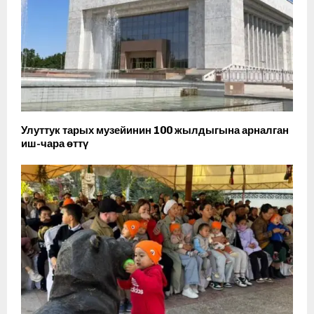
Улуттук тарых музейинин 100 жылдыгына арналган
иш-чара өттү