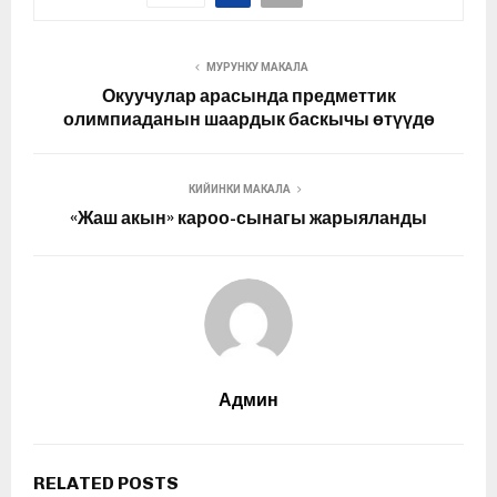
MУРУНКУ МАКАЛА
Окуучулар арасында предметтик
олимпиаданын шаардык баскычы өтүүдө
КИЙИНКИ МАКАЛА
«Жаш акын» кароо-сынагы жарыяланды
Админ
RELATED POSTS