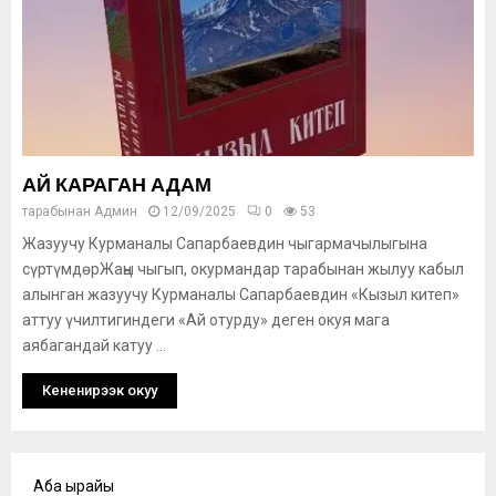
АЙ КАРАГАН АДАМ
тарабынан
Админ
12/09/2025
0
53
Жазуучу Курманалы Сапарбаевдин чыгармачылыгына
сүртүмдөрЖаңы чыгып, окурмандар тарабынан жылуу кабыл
алынган жазуучу Курманалы Сапарбаевдин «Кызыл китеп»
аттуу үчилтигиндеги «Ай отурду» деген окуя мага
аябагандай катуу ...
Кененирээк окуу
Аба ырайы