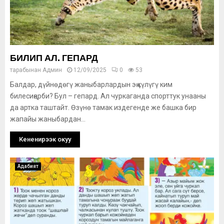
БИЛИП АЛ. ГЕПАРД
тарабынан
Админ
12/09/2025
0
53
Балдар, дүйнөдөгү жаныбарлардын эң күлүгү ким
билесиңерби? Бул – гепард. Ал чуркаганда спорттук унааны
да артка таштайт. Өзүнө тамак издегенде же башка бир
жапайы жаныбардан...
Кененирээк окуу
Адабият