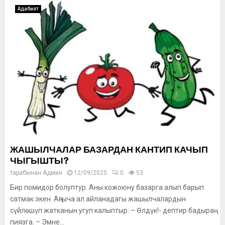
Адабият
ЖАШЫЛЧАЛАР БАЗАРДАН КАНТИП КАЧЫП
ЧЫГЫШТЫ?
тарабынан
Админ
12/09/2025
0
53
Бир помидор болуптур. Аны кожоюну базарга алып барып
сатмак экен. Аңгыча ал айланадагы жашылчалардын
сүйлөшүп жатканын угуп калыптыр: – Өлдүк!- дептир бадыраң
пиязга. – Эмне...