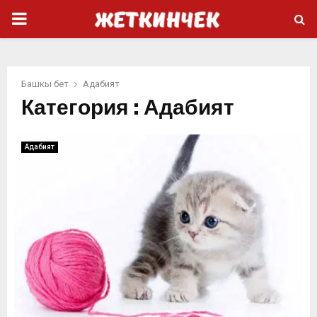
PRIMARY
MENU
Башкы бет
Адабият
Категория : Адабият
Адабият