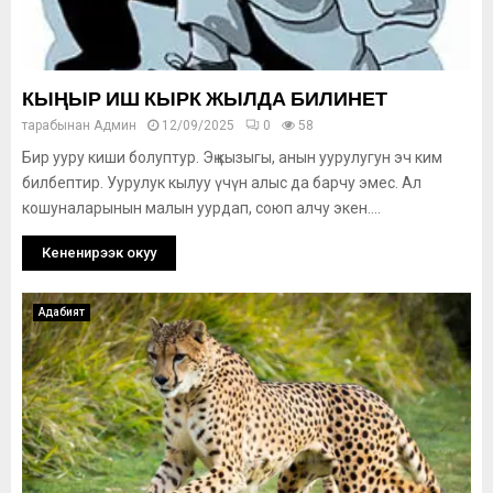
КЫҢЫР ИШ КЫРК ЖЫЛДА БИЛИНЕТ
тарабынан
Админ
12/09/2025
0
58
Бир ууру киши болуптур. Эң кызыгы, анын уурулугун эч ким
билбептир. Уурулук кылуу үчүн алыс да барчу эмес. Ал
кошуналарынын малын уурдап, союп алчу экен....
Кененирээк окуу
Адабият