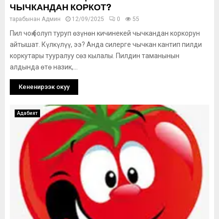
ЧЫЧКАНДАН КОРКОТ?
тарабынан
Админ
12/09/2025
0
55
Пил чоң болуп туруп өзүнөн кичинекей чычкандан коркорун
айтышат. Күлкүлүү, ээ? Анда силерге чычкан кантип пилди
коркутары тууралуу сөз кылалы. Пилдин таманынын
алдында өтө назик,...
Кененирээк окуу
Адабият