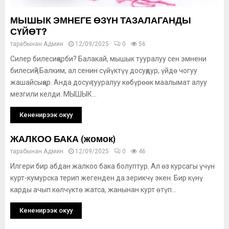
МЫШЫК ЭМНЕГЕ ӨЗҮН ТАЗАЛАГАНДЫ
СҮЙӨТ?
тарабынан
Админ
12/09/2025
0
56
Силер билесиңерби? Балакай, мышык тууралуу сен эмнени
билесиң? Балким, ал сенин сүйүктүү досуңдур, үйдө чогуу
жашайсыңар. Анда досуң тууралуу көбүрөөк маалымат алуу
мезгили келди. МЫШЫК...
Кененирээк окуу
ЖАЛКОО БАКА (жомок)
тарабынан
Админ
12/09/2025
0
46
Илгери бир абдан жалкоо бака болуптур. Ал өз курсагы үчүн
курт-кумурска терип жегенден да зерикчү экен. Бир күнү
карды ачып көлчүктө жатса, жанынан курт өтүп...
Кененирээк окуу