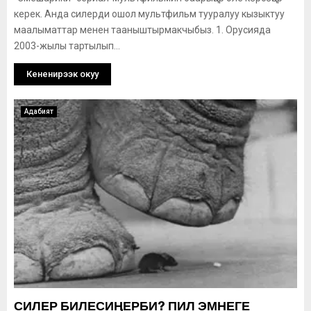
керек. Анда силерди ошол мультфильм тууралуу кызыктуу
маалыматтар менен тааныштырмакчыбыз. 1. Орусияда
2003-жылы тартылып...
Кененирээк окуу
Адабият
СИЛЕР БИЛЕСИҢЕРБИ? ПИЛ ЭМНЕГЕ