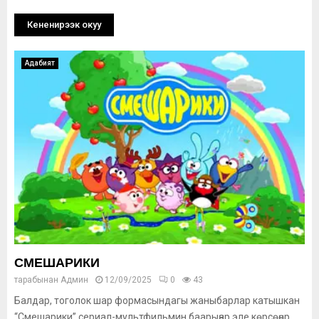
Кененирээк окуу
Адабият
СМЕШАРИКИ
тарабынан
Админ
12/09/2025
0
43
Балдар, тоголок шар формасындагы жаныбарлар катышкан
“Смешарики” сериал-мультфильмин баарыңар эле көрсөңөр