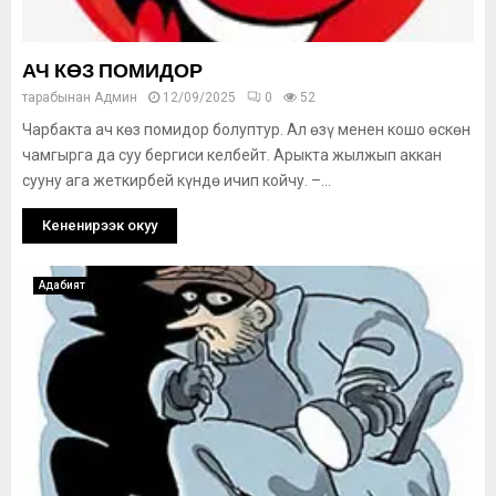
АЧ КӨЗ ПОМИДОР
тарабынан
Админ
12/09/2025
0
52
Чарбакта ач көз помидор болуптур. Ал өзү менен кошо өскөн
чамгырга да суу бергиси келбейт. Арыкта жылжып аккан
сууну ага жеткирбей күндө ичип койчу. –...
Кененирээк окуу
Адабият