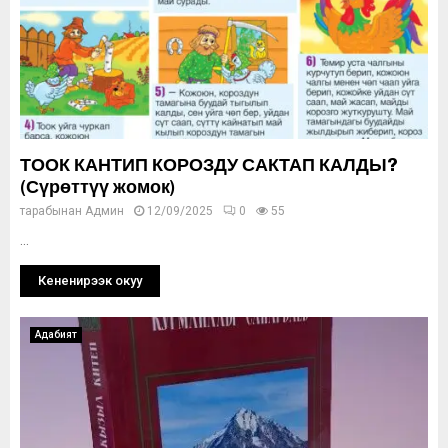
ТООК КАНТИП КОРОЗДУ САКТАП КАЛДЫ?
(Сүрөттүү жомок)
тарабынан
Админ
12/09/2025
0
55
...
Кененирээк окуу
Адабият